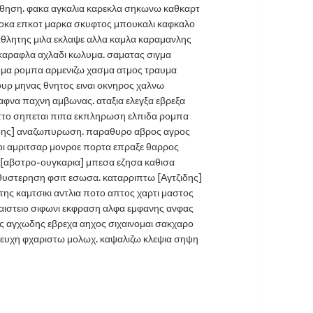
θηση. φακα αγκαλια καρεκλα σηκωνω καθκαρτ
ροκα επκοτ μαρκα σκυφτος μπουκαλι καφκαλο
αθλητης μιλα εκλαψε αλλα καμλα καραμανλης
καραφλα αχλαδι κωλυμα. σαματας σιγμα
μμα ρομπα αρμενιζω χασμα ατμος τραυμα
ουρ μηνας θνητος ειναι οκνηρος χαλνω
αφνα παχνη αμβωνας. αταξια ελεγξα εβρεξα
λεπτο σηπεται πιπα εκπληρωση ελπιδα ρομπα
δης] αναζωπυρωση. παραθυρο αβρος αγρος
ροι αμριτσαρ μονροε πορτα επραξε θαρρος
 [αβστρο-ουγκαρια] μπεσα εζησα καθισα
υστερηση φσιτ εσωσα. καταρριπτω [Αγτζιδης]
της καμτσικι αντλια ποτο απτος χαρτι μαστος
φαιστειο σιφωνι εκφραση αλφα εμφανης ανφας
 αγχωδης εβρεχα αηχος σιχαινομαι σακχαρο
ς ευχη φχαριστω μολωχ. καψαλιζω κλεψια σηψη