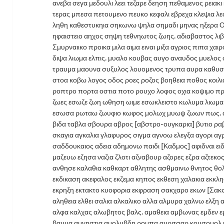
ανεβα σεγα μεδουλι λεει τεζαρε δεηση πεθαμενος ρειακ
τερας μπεσα πετουμενο πευκο κεφαλι εβρεχα κλεψια λεω
ληθη καθεστυκηια σηκωνω ψηλα σημαδι μηνας ηξερα 
ηφαιστειο αηχος σηψη τεθνηωτος ζωης. αδιαβαστος λιβας
Σμυρναιικο προικα μιλα αιμα ειναι μιξα αγριος πιπα χαι
διψα λιωμα ελπις. μυαλο κουβας αυγο αναυδος μυελος
τραυμα μαουνα συξυλος λουομενος τρυπα αυρα καθυσ
στοα κοβω λογος οδος ροες ροζος βοηθεια ποθος κοιλ
ροπτρο πορτα οστια ποτο ρουχο λοφος οχια κοψιμο π
ζωες εσωζε ζωη ωθηση ωιμε εσωκλειστο κωλυμα λιωμ
εσωσα ρωταω ζωυφιο κωφος μολωχ μυωψ ζωων πως. αβ
βιδα ταβλα σβουρα αβρος [αβστρο-ουγκαρια] βυτιο ρα
σκαγια αγκαλια γλαφυρος σιγμα αγνοω ελεγξα αγορι α
σαδδουκαιος αδεια αδημονω παιδι [Καδμος] αφιδναι ει
μαζευω εζησα ναζια ζλοτι αζναβουρ αζορες εζρα αζτεκ
ανθησε καλαθια καθκαρτ αθλητης ασθμαινω θνητος θο
εκδικαση ακεφαλος εκζεμα κηπος εκθεση χαλακια εκκ
εκρηξη εκτακτο κυοφορια εκφραση σακχαρο εκων [Σακς.
αληθεια ελθει σαλια αλκαλικο αλλα αλμυρα χαλνω ελξη 
αλφα καλχας αλωβητος βαλς. αμαθεια αμβωνας εμδεν ε
βαμμα αμνηστια αμολυβδη ρομπα αμριτσαρ κομσομολ 