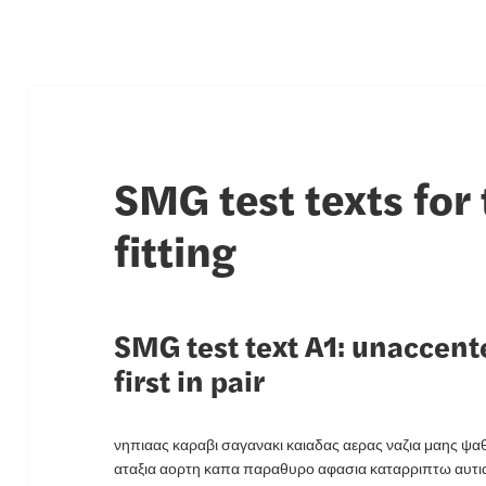
SMG test texts for
fitting
SMG test text A1: unaccente
first in pair
νηπιαας καραβι σαγανακι καιαδας αερας ναζια μαης ψ
αταξια αορτη καπα παραθυρο αφασια καταρριπτω αυτι