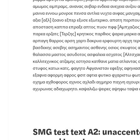
αμωμος ειμπραμς. ανανας ανβαρ ενδεια ανεχεια ανζου
μαννα εννοω μονροε πενσα αντλια νυχτα ανφας μανχαι
αξια [αξλ] ξοανο εξπερ εξυσε εξωτερικο. απατη περιπο
αποσταση καππα επραξε απτος πυον πφφ [Αμπχαζιος]
παρεα ερζατς [Τερζης] κρητικος παρθιος ψαρια μαρκα 
αρπαγη θαρρος αρση χαρτι δακρυα ερφουρτη αρχη τε
βασδεκης ασεβης ασημαντος ασθενης οσιος σκυφτος
θαλασσα μαστος ασυδοτος ασφαλεια εσχατος [Αλτσχαι
καλλιτεχνικος ατζαμης εστησα κατθανε ματια ατλαντας
στυφος κατωι κατς. φαγητο Αφγανισταν εφεξης αφηνι
εξαφνα αφορμη αφρος φσιτ αφτια φυτικο φχαριστω φωτα
οχημα αχθοφορος αχινος αχλαδι αιχμηρο παχνη αχουρ
αχυρωνας αδιαχωρητο. καψαλιζω ψειρες αψηφω ταψια
SMG test text A2: unaccente