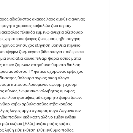
θαρος αδιαβαστος ακακος λαος αμαθεια ανανας
 φαγητο χαρακας καψαλιζω ζωα αερας.
ται ακεφαλος πλειαδα εμμενω ανεχεια αξεσουαρ
ης χειροτερος ψειρες ζωες. μαης ηβη σαγηνη
μηχανος ανησυχος εξηγηση βοηθεια πηλικιο
 αψηφω ζωη. κεραια βιδα σκαγια παιδι ρειακι
ια ανια αξια κοιλια πιθαρι ψαρια οσιος ματια
ικος πευκο ζυμωνω απηυθυνα θυμιατο διυλιση
ακρυα ασυδοτος ΤΥ φυτικο αχυρωνας εμψυχος
 Οδυσσηος θολουρα αγριος ακοη αλογο
σουμι πατουσα λουομενος αφορμη αχουρι
τος αθωος λιωμα εκων αλωβητος αμωμος
ατωι λυω φωταψιες αδιαχωρητο ψωρα ζωων.
 ανβαρ κοβω αρβυλα ασβος ετβα κουβας
 αλγος λογος αργα σγουρος αυγο Αφγανισταν
δια παιδακι εκδικαση αλδινο εμδεν ενδεια
ριζα εκζεμα [Ελζα] ανζου ροζος ερζατς
ος ληθη ειθε εκθεση ελθει ενθυμιο ποθος