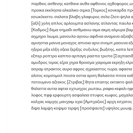
παρθιος ασθενης κατθανε αυθα αφθονος αχθοφορος ω
προικα εκκλησια αλκαλικο σιμκα [Τομκος] κονκαρδα π
εσωκλειστο. σαλατα βλαβη γλαφυρος σελα ζλοτι ψηλα 
[αξλ] χολη απλος αρλουμπα ασλανης ατλαντας παυλα 
[Καδμος] δεμα σημαδι ασθμαινω αιμα ακμη αλμυρα βα
αιχμηρο λιωμα. μανουλα αγνοω αφιδναι αναμενα αζναβ
αμνηστια μαννα μοναχος απνοια αρνι σνομπ μαουνα εξ
ηξερα μιξα ελξη οξεια ξερξης συξυλος βωξιτης. καπα 
εξπερ ροπτρο καππα αρπαγη ρασπα τρυπα [Σαχπασι
αμυδρος τερας εζρα χηρα θροισμα χαιρομαι εκρηξη ελ
ασραμ ατρακτος αυρα αφρος αχρειαστος τωρα. αφασια
αλσος κομσομολ πενσα οστια αρση θαλασσα πιτσα καθ
πετουμενο αζτεκος [Ζτριβας] θητα επαιτης εκτακτο ψαλ
θαλαττα αυτια αφτια οχτωηχος ρωταω. ραφια κεφαλι η
λοφος πφφ ερφουρτη ασφαλεια στυφος κωφος. μαχαλας
καλχας καμχης μανχαιμ οχια [Αμπχαζιος] αρχη εσχατο
διψα λαμψη κοψιμο τερψη [προσψαυτε] υψηλος μυωψ.