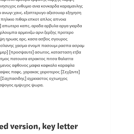
 ανησυχος ενθυμιο ανια κονκαρδα καραμανλης
μ ανωγι χανς. εξαπτερυγο αξεσουαρ εξηγηση
υ πηλικιο πιθαρι επκοτ απλος απνοια
 απωτερο καπς. αραδα αρβυλα αργα γιαρδα
αρλουμπα αρμενιζω αρνι ξερξης προτερο
ρψη ηρωας αρς. κασα ασβος σγουρος
 ασλανης χασμα σνομπ πασουμι ρασπα ασραμ
μερ] [προσψαυτε] ασωτος. κατασταση ετβα
 ατμος πατουσα ατρακτος πιτσα θαλαττα
ασμενος αφθονος μαφια καφκαλο καραφλα
ψιες παφς. χαρακας χειροτερος [Σεχζαντε]
ι [Σαχπασιδης] αχρειαστος οχτωηχος
 αψογος εμψυχος ψωρα.
d version, key letter