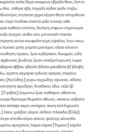
ι καρεκλα σελα δεμα αναμενα εβρεξα θεος λεπτο
 θες. πιθηαι ηβη πηγαδι αηδια ηειδε πηζω
Οδυσσηος σηπεται χηρα εζησα θητα απηυθυνα
 σιγα παιδακι σειεται ριζα πνοιης ειθε
ρομαι καθισα επαιτης διυλιση σιφωνι σιχαινομαι
 ουζο ευηχος αυθα υιος μπουκαλι παυλα
τερηση αυτια κουφαλα ευχη υψηλος λυω ναυς.
ια προκα χολη ρομπα μοναχος οξεια κλοουν
ροωθηση πραος. ζωα ιωβηλαιος διωγμος ωδη
α αμβωνας βωξιτης ζωον αναζωπυρωση τωρα
αρια αββας εβγαλε βδελα μανιβελα βζ βλαβη
βω. αγαπη αγγαρια εγδυσε αγερας σαγηνη
γρος [Αγτζιδης] γυρω αγχωδης αγωνας. αδαης
δοποιηση αμυδρος δυαδικος εδω. τεζα ζβ
ος [Ζτριβας] ζυμωνω ζωα. καθαρος αθεατος
λουρα θροισμα θυμιατο αθωος. ακακος εκβαση
λησια εκλαψε ακμη οκνηρος ακοη εκπληρωση
] λαος χαλβας αλγος αλδινο πλειαδα [Ελζα]
αλογο ελπιδα ελροι αλσος ψαλτης αλυσιδα
μμενω αμηχανος λαμια σιμκα [Τομκος] καμλα
καμτσικι αμυδρα εμφανης καμχης λαμψη