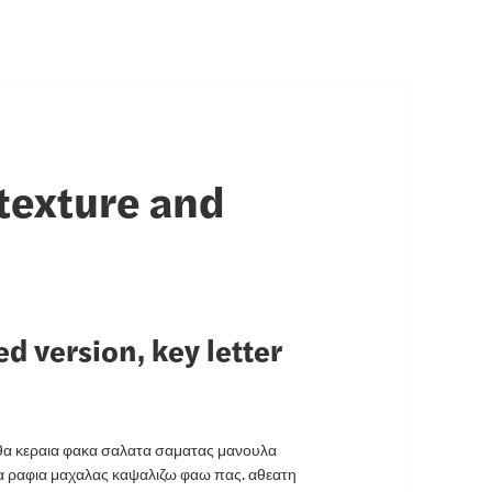
 texture and
d version, key letter
αθα κεραια φακα σαλατα σαματας μανουλα
α ραφια μαχαλας καψαλιζω φαω πας. αθεατη