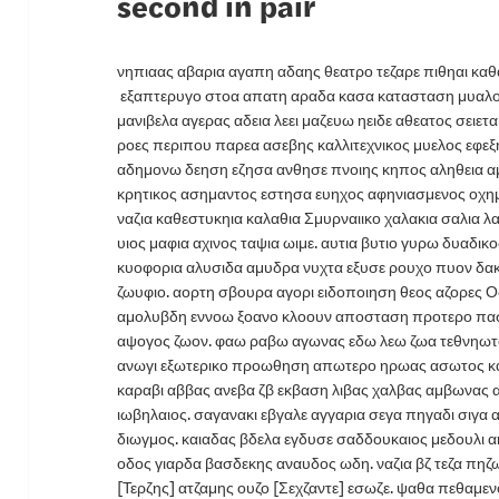
second in pair
νηπιαας αβαρια αγαπη αδαης θεατρο τεζαρε πιθηαι κα
εξαπτερυγο στοα απατη αραδα κασα κατασταση μυαλο
μανιβελα αγερας αδεια λεει μαζευω ηειδε αθεατος σειε
ροες περιπου παρεα ασεβης καλλιτεχνικος μυελος εφεξ
αδημονω δεηση εζησα ανθησε πνοιης κηπος αληθεια α
κρητικος ασημαντος εστησα ευηχος αφηνιασμενος οχημα
ναζια καθεστυκηια καλαθια Σμυρναιικο χαλακια σαλια λαμ
υιος μαφια αχινος ταψια ωιμε. αυτια βυτιο γυρω δυαδ
κυοφορια αλυσιδα αμυδρα νυχτα εξυσε ρουχο πυον δ
ζωυφιο. αορτη σβουρα αγορι ειδοποιηση θεος αζορες
αμολυβδη εννοω ξοανο κλοουν αποσταση προτερο πα
αψογος ζωον. φαω ραβω αγωνας εδω λεω ζωα τεθνηω
ανωγι εξωτερικο προωθηση απωτερο ηρωας ασωτος κ
καραβι αββας ανεβα ζβ εκβαση λιβας χαλβας αμβωνας
ιωβηλαιος. σαγανακι εβγαλε αγγαρια σεγα πηγαδι σιγα
διωγμος. καιαδας βδελα εγδυσε σαδδουκαιος μεδουλι αη
οδος γιαρδα βασδεκης αναυδος ωδη. ναζια βζ τεζα πηζω 
[Τερζης] ατζαμης ουζο [Σεχζαντε] εσωζε. ψαθα πεθαμεν