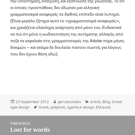
την υποστήριξη, ενίσχυση, και εξάπλωση της γλώσσας. Το ότι
οι όποιες προσπάθειες δεν έδωσαν
μια ελληνική
γραμματοσειρά αναφοράς
σε διεθνές επίπεδο είναι λυπηρό.
(Είναι μεγάλο ζήτημα αυτό το «γραμματοσειρά αναφοράς»,
και χρειάζεται ολόκληρη ανάρτηση από μόνο του. Ενδεικτικά
να πώ ότι μόνο η κωδικοποίηση της αυτόματης αλλαγής από
πεζά σε κεφαλαία στις γραμματοσειρές της Adobe πήρε μήνες
δοκιμών – και ακόμα δε δουλεύει παντού σωστά, για λόγους
που δεν έχουν θέση εδώ).
Posted
Author
Categories
23 September 2012
gerryleonidas
article
,
Blog
,
Greek
on
Tags
type design
Greek
,
polytonic
,
typeface design
,
Ελληνικά
Post
PREVIOUS
navigation
Lost for words
Previous