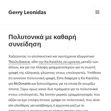
Gerry Leonidas
MENU
AND
WIDGETS
Πολυτονικά με καθαρή
συνείδηση
Χαζεύοντας το απολαυστικό και ταυτόχρονα εξοργιστικό
This.Is.Greece.
είδα
την Κα Κανέλλη να ωρύεται
, μεταξύ των
άλλων, και για την έλλειψη γραμματοσειρών για τη σωστή
γραφή της ελληνικής γλώσσας στους υπολογιστές. Υπέθεσα
ότι εννούσε πολυτονική γραφή. Είπε διάφορα η Κα Κανέλλη
για McDonalds και ξεπουλήματα, για τα οποία δε γνωρίζω
τίποτα. Ξέρω όμως κανα-δυό πράγματα για τα πολυτονικά
στους υπολογιστές. Να λοιπόν μερικές γραμματοσειρές που
αξίζει να έχει υπόψη όποιος γράφει σε πολυτονικό, που
είναι
είτε ελεύθερες για κατέβασμα, ή έρχονται μαζί με το
λειτουργικό, ή περιέχονται σε κάποιο πακέτο όπως το