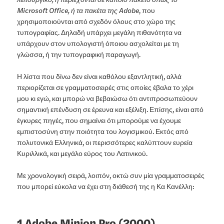
Microsoft Office, ή τα πακέτα της Adobe
, που
χρησιμοποιούνται από σχεδόν όλους στο χώρο της
τυπογραφίας. Δηλαδή υπάρχει μεγάλη πιθανότητα να
υπάρχουν στον υπολογιστή όποιου ασχολείται με τη
γλώσσα, ή την τυπογραφική παραγωγή.
Η λίστα που δίνω δεν είναι καθόλου εξαντλητική, αλλά
περιορίζεται σε γραμματοσειρές στις οποίες έβαλα το χέρι
μου κι εγώ, και μπορώ να βεβαιώσω ότι αντιπροσωπεύουν
σημαντική επένδυση σε έρευνα και εξέλιξη. Επίσης, είναι από
έγκυρες πηγές, που σημαίνει ότι μπορούμε να έχουμε
εμπιστοσύνη στην ποιότητα του λογισμικού. Εκτός από
πολυτονικά Ελληνικά, οι περισσότερες καλύπτουν ευρεία
Κυριλλικά, και μεγάλο εύρος του Λατινικού.
Με χρονολογική σειρά, λοιπόν, οκτώ συν μία γραμματοσειρές
που μπορεί εύκολα να έχει στη διάθεσή της η Κα Κανέλλη:
1 Adobe Minion Pro (2000)