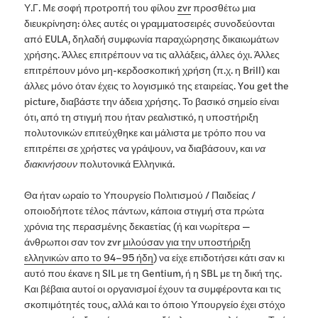
Υ.Γ. Με σοφή προτροπή του φίλου
zvr
προσθέτω μια
διευκρίνηση: όλες αυτές οι γραμματοσειρές συνοδεύονται
από EULA, δηλαδή συμφωνία παραχώρησης δικαιωμάτων
χρήσης. Άλλες επιτρέπουν να τις αλλάξεις, άλλες όχι. Άλλες
επιτρέπουν μόνο μη-κερδοσκοπική χρήση (π.χ. η Brill) και
άλλες μόνο όταν έχεις το λογισμικό της εταιρείας. You get the
picture, διαβάστε την άδεια χρήσης. Το βασικό σημείο είναι
ότι, από τη στιγμή που ήταν ρεαλιστικό, η υποστήριξη
πολυτονικών επιτεύχθηκε και μάλιστα με τρόπο που να
επιτρέπει σε χρήστες να γράψουν, να διαβάσουν, και
να
διακινήσουν
πολυτονικά Ελληνικά.
Θα ήταν ωραίο το Υπουργείο Πολιτισμού / Παιδείας /
οποιοδήποτε τέλος πάντων, κάποια στιγμή στα πρώτα
χρόνια της περασμένης δεκαετίας (ή και νωρίτερα —
άνθρωποι σαν τον zvr
μιλούσαν για την υποστήριξη
ελληνικών απο το 94–95 ήδη
) να είχε επιδοτήσει κάτι σαν κι
αυτό που έκανε η SIL με τη Gentium, ή η SBL με τη δική της.
Και βέβαια αυτοί οι οργανισμοί έχουν τα συμφέροντα και τις
σκοπιμότητές τους, αλλά και το όποιο Υπουργείο έχει στόχο