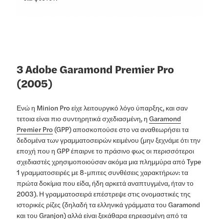
3 Adobe Garamond Premier Pro
(2005)
Ενώ η Minion Pro είχε λειτουργικό λόγο ύπαρξης, και σαν
τετοια είναι πιο συντηρητικά σχεδιασμένη, η
Garamond
Premier Pro
(GPP) αποσκοπούσε στο να αναθεωρήσει τα
δεδομένα των γραμματοσειρών κειμένου (μην ξεχνάμε ότι την
εποχή που η GPP έπαιρνε το πράσινο φως οι περισσότεροι
σχεδιαστές χρησιμοποιούσαν ακόμα μια πλημμύρα από Type
1 γραμματοσειρές με 8-μπιτες συνθέσεις χαρακτήρων: τα
πρώτα δοκίμια που είδα, ήδη αρκετά αναπτυγμένα, ήταν το
2003). Η γραμματοσειρά επέστρεψε στις ονομαστικές της
ιστορικές ρίζες (δηλαδή τα ελληνικά γράμματα του Garamond
και του Granjon) αλλά είναι ξεκάθαρα εηρεασμένη από τα